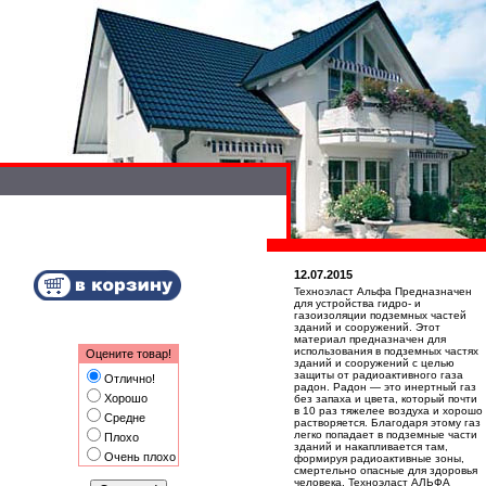
12.07.2015
Техноэласт Альфа Предназначен
для устройства гидро- и
газоизоляции подземных частей
зданий и сооружений. Этот
материал предназначен для
использования в подземных частях
Оцените товар!
зданий и сооружений с целью
защиты от радиоактивного газа
Отлично!
радон. Радон — это инертный газ
Хорошо
без запаха и цвета, который почти
в 10 раз тяжелее воздуха и хорошо
Средне
растворяется. Благодаря этому газ
легко попадает в подземные части
Плохо
зданий и накапливается там,
Очень плохо
формируя радиоактивные зоны,
смертельно опасные для здоровья
человека. Техноэласт АЛЬФА