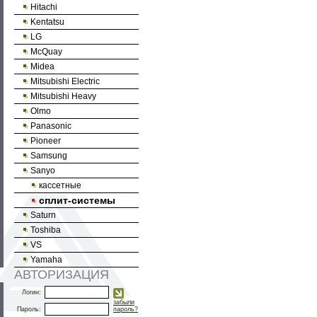
Hitachi
Kentatsu
LG
McQuay
Midea
Mitsubishi Electric
Mitsubishi Heavy
Olmo
Panasonic
Pioneer
Samsung
Sanyo
кассетные
сплит-системы
Saturn
Toshiba
VS
Yamaha
АВТОРИЗАЦИЯ
Логин:
забыли
Пароль:
пароль?