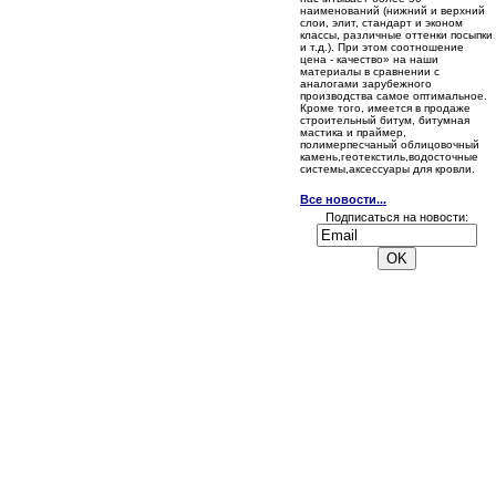
наименований (нижний и верхний
слои, элит, стандарт и эконом
классы, различные оттенки посыпки
и т.д.). При этом соотношение
цена - качество» на наши
материалы в сравнении с
аналогами зарубежного
производства самое оптимальное.
Кроме того, имеется в продаже
строительный битум, битумная
мастика и праймер,
полимерпесчаный облицовочный
камень,геотекстиль,водосточные
системы,аксессуары для кровли.
Все новости...
Подписаться на новости: