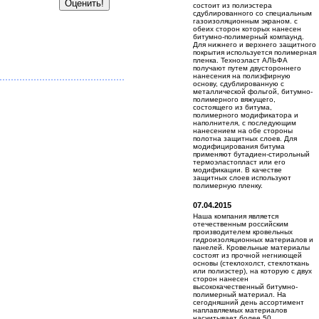
состоит из полиэстера
сдублированного со специальным
газоизоляционным экраном. с
обеих сторон которых нанесен
битумно-полимерный компаунд.
Для нижнего и верхнего защитного
покрытия используется полимерная
пленка. Техноэласт АЛЬФА
получают путем двустороннего
нанесения на полиэфирную
основу, сдублированную с
металлической фольгой, битумно-
полимерного вяжущего,
состоящего из битума,
полимерного модификатора и
наполнителя, с последующим
нанесением на обе стороны
полотна защитных слоев. Для
модифицирования битума
применяют бутадиен-стирольный
термоэластопласт или его
модификации. В качестве
защитных слоев используют
полимерную пленку.
07.04.2015
Наша компания является
отечественным российским
производителем кровельных
гидроизоляционных материалов и
панелей. Кровельные материалы
состоят из прочной негниющей
основы (стеклохолст, стеклоткань
или полиэстер), на которую с двух
сторон нанесен
высококачественный битумно-
полимерный материал. На
сегодняшний день ассортимент
наплавляемых материалов
насчитывает более 50