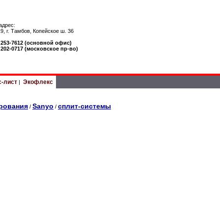
адрес:
9, г. Тамбов, Копейское ш. 36
) 253-7612 (основной офис)
) 202-0717 (московское пр-во)
с-лист
Экофлекс
|
рования
Sanyo
сплит-системы
/
/