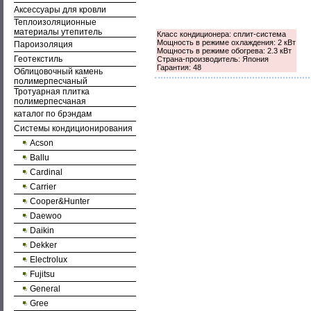
Аксессуары для кровли
Теплоизоляционные
материалы утепитель
Класс кондиционера: сплит-система
Мощность в режиме охлаждения: 2 кВт
Пароизоляция
Мощность в режиме обогрева: 2.3 кВт
Геотекстиль
Страна-производитель: Япония
Гарантия: 48
Облицовочный камень
полимерпесчаный
Тротуарная плитка
полимерпесчаная
каталог по брэндам
Системы кондиционирования
Acson
Ballu
Cardinal
Carrier
Cooper&Hunter
Daewoo
Daikin
Dekker
Electrolux
Fujitsu
General
Gree