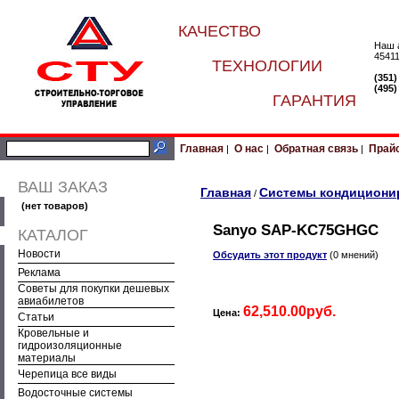
КАЧЕСТВО
Наш 
45411
ТЕХНОЛОГИИ
(351
(495
ГАРАНТИЯ
Главная
О нас
Обратная связь
Прай
|
|
|
ВАШ ЗАКАЗ
Главная
Системы кондициони
/
(нет товаров)
Sanyo SAP-KC75GHGC
КАТАЛОГ
Новости
Обсудить этот продукт
(0 мнений)
Реклама
Советы для покупки дешевых
авиабилетов
62,510.00руб.
Цена:
Статьи
Кровельные и
гидроизоляционные
материалы
Черепица все виды
Водосточные системы