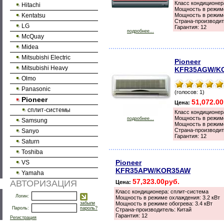
Класс кондиционер
Hitachi
Мощность в режиме
Kentatsu
Мощность в режиме
Страна-производит
LG
Гарантия: 12
подробнее...
McQuay
Midea
Mitsubishi Electric
Pioneer
Mitsubishi Heavy
KFR35AGW/K
Olmo
Panasonic
(голосов: 1)
Pioneer
51,072.0
Цена:
сплит-системы
Класс кондиционер
Мощность в режиме
подробнее...
Samsung
Мощность в режиме
Страна-производит
Sanyo
Гарантия: 12
Saturn
Toshiba
Pioneer
VS
KFR35APW/KOR35AW
Yamaha
57,323.00руб.
АВТОРИЗАЦИЯ
Цена:
Класс кондиционера: сплит-система
Логин:
Мощность в режиме охлаждения: 3.2 кВт
забыли
Мощность в режиме обогрева: 3.4 кВт
Пароль:
пароль?
Страна-производитель: Китай
Гарантия: 12
Регистрация