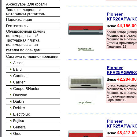
Аксессуары для кровли
Теплоизоляционные
Pioneer
материалы утепитель
KFR20APW/K
Пароизоляция
44,156.0
Геотекстиль
Цена:
Облицовочный камень
Класс кондиционер
полимерпесчаный
Мощность в режиме
Мощность в режиме
Тротуарная плитка
Страна-производит
полимерпесчаная
Гарантия: 12
подробнее...
каталог по брэндам
Системы кондиционирования
Acson
Pioneer
Ballu
KFR25AGW/K
Cardinal
42,294.0
Цена:
Carrier
Класс кондиционер
Cooper&Hunter
Мощность в режиме
Мощность в режиме
Daewoo
Страна-производит
Гарантия: 12
Daikin
подробнее...
Dekker
Electrolux
Fujitsu
Pioneer
KFR25APW/K
General
48,412.0
Цена:
Gree