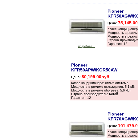
Pioneer
KFR50AGW/K
75,145.0
Цена:
Класс кондиционер
Мощность в режиме
Мощность в режиме
Страна-производит
Гарантия: 12
подробнее...
Pioneer
KFR50APW/KOR50AW
80,199.00руб.
Цена:
Класс кондиционера: сплит-система
Мощность в режиме охлаждения: 5.1 кВт
Мощность в режиме обогрева: 5.6 кВт
Страна-производитель: Китай
Гарантия: 12
Pioneer
KFR70AGW/K
101,479.
Цена:
Класс кондиционер
Мощность в режиме