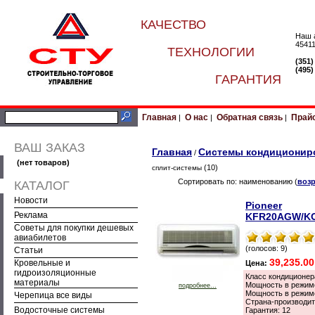
КАЧЕСТВО
Наш 
45411
ТЕХНОЛОГИИ
(351
(495
ГАРАНТИЯ
Главная
О нас
Обратная связь
Прай
|
|
|
ВАШ ЗАКАЗ
Главная
Системы кондиционир
/
(нет товаров)
(10)
сплит-системы
Сортировать по: наименованию (
воз
КАТАЛОГ
Новости
Pioneer
Реклама
KFR20AGW/K
Советы для покупки дешевых
авиабилетов
(голосов: 9)
Статьи
39,235.0
Кровельные и
Цена:
гидроизоляционные
Класс кондиционер
материалы
Мощность в режиме
подробнее...
Мощность в режиме
Черепица все виды
Страна-производит
Водосточные системы
Гарантия: 12