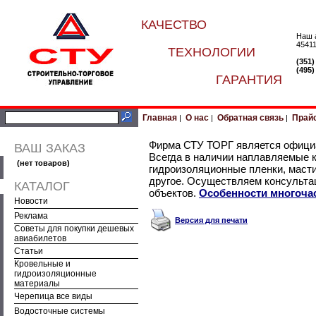
КАЧЕСТВО
Наш 
45411
ТЕХНОЛОГИИ
(351
(495
ГАРАНТИЯ
Главная
О нас
Обратная связь
Прай
|
|
|
Фирма СТУ ТОРГ является офиц
ВАШ ЗАКАЗ
Всегда в наличии наплавляемые к
(нет товаров)
гидроизоляционные пленки, масти
другое. Осуществляем консульта
КАТАЛОГ
объектов.
Особенности многоча
Новости
Реклама
Версия для печати
Советы для покупки дешевых
авиабилетов
Статьи
Кровельные и
гидроизоляционные
материалы
Черепица все виды
Водосточные системы