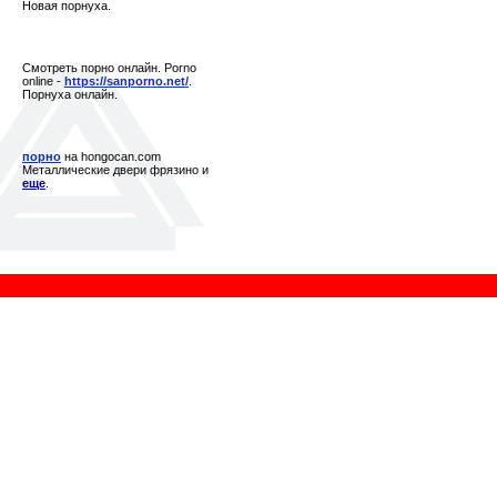
Новая порнуха.
Смотреть порно онлайн. Porno
online -
https://sanporno.net/
.
Порнуха онлайн.
порно
на hongocan.com
Металлические двери фрязино и
еще
.