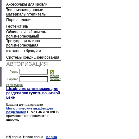
Аксессуары для кровли
Теплоизоляционные
материалы утепитель
Пароизоляция
Геотекстиль
Облицовочный камень
полимерпесчаный
Тротуарная плитка
полимерпесчаная
каталог по брэндам
Системы кондиционирования
АВТОРИЗАЦИЯ
Логин:
забыли
Пароль:
пароль?
Регистрация
Шкафы металлические для
раздевалок купить по низкой
цене
Шкафы для раздевалок.
Металлические шкафы для
раздевалок
ПРАКТИК и NOBILIS
применяются повсеместно
широко.
НД порно. Новое порно -
порно
.