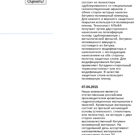
состоит из полиэстера
сдублированного со специальным
газоизоляционным экраном. с
обеих сторон которых нанесен
битумно-полимерный компаунд.
Для нижнего и верхнего защитного
покрытия используется полимерная
пленка. Техноэласт АЛЬФА
получают путем двустороннего
нанесения на полиэфирную
основу, сдублированную с
металлической фольгой, битумно-
полимерного вяжущего,
состоящего из битума,
полимерного модификатора и
наполнителя, с последующим
нанесением на обе стороны
полотна защитных слоев. Для
модифицирования битума
применяют бутадиен-стирольный
термоэластопласт или его
модификации. В качестве
защитных слоев используют
полимерную пленку.
07.04.2015
Наша компания является
отечественным российским
производителем кровельных
гидроизоляционных материалов и
панелей. Кровельные материалы
состоят из прочной негниющей
основы (стеклохолст, стеклоткань
или полиэстер), на которую с двух
сторон нанесен
высококачественный битумно-
полимерный материал. На
сегодняшний день ассортимент
наплавляемых материалов
насчитывает более 50