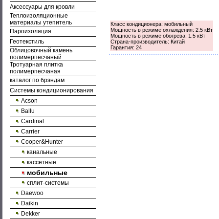
Аксессуары для кровли
Теплоизоляционные
материалы утепитель
Класс кондиционера: мобильный
Мощность в режиме охлаждения: 2.5 кВт
Пароизоляция
Мощность в режиме обогрева: 1.5 кВт
Геотекстиль
Страна-производитель: Китай
Гарантия: 24
Облицовочный камень
полимерпесчаный
Тротуарная плитка
полимерпесчаная
каталог по брэндам
Системы кондиционирования
Acson
Ballu
Cardinal
Carrier
Cooper&Hunter
канальные
кассетные
мобильные
сплит-системы
Daewoo
Daikin
Dekker