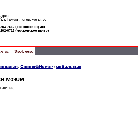
адрес:
9, г. Тамбов, Копейское ш. 36
) 253-7612 (основной офис)
) 202-0717 (московское пр-во)
с-лист
Экофлекс
|
рования
Cooper&Hunter
мобильные
/
/
CH-M09UM
0 мнений)