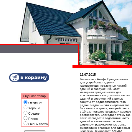
12.07.2015
Техноэласт Альфа Предназначен
для устройства гидро- и
газоизоляции подземных частей
зданий и сооружений. Этот
материал предназначен для
использования в подземных частях
Оцените товар!
зданий и сооружений с целью
защиты от радиоактивного газа
Отлично!
радон. Радон — это инертный газ
Хорошо
без запаха и цвета, который почти
в 10 раз тяжелее воздуха и хорошо
Средне
растворяется. Благодаря этому газ
легко попадает в подземные части
Плохо
зданий и накапливается там,
Очень плохо
формируя радиоактивные зоны,
смертельно опасные для здоровья
человека. Техноэласт АЛЬФА