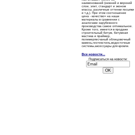
наименований (нижний и верхний
слои, элит, стандарт и эконом
классы, различные оттенки посыпки
и т.д.). При этом соотношение
цена - качество» на наши
материалы в сравнении с
аналогами зарубежного
производства самое оптимальное.
Кроме того, имеется в продаже
строительный битум, битумная
мастика и праймер,
полимерпесчаный облицовочный
камень,геотекстиль,водосточные
системы,аксессуары для кровли.
Все новости...
Подписаться на новости: