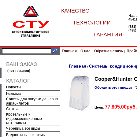
КАЧЕСТВО
Наш 
45411
ТЕХНОЛОГИИ
(351
(495
ГАРАНТИЯ
Главная
О нас
Обратная связь
Прай
|
|
|
ВАШ ЗАКАЗ
Главная
Системы кондициони
/
(нет товаров)
Cooper&Hunter 
КАТАЛОГ
Новости
Обсудить этот продукт
(
Реклама
Советы для покупки дешевых
авиабилетов
77,805.00руб.
Цена:
Статьи
Кровельные и
гидроизоляционные
материалы
Черепица все виды
Водосточные системы