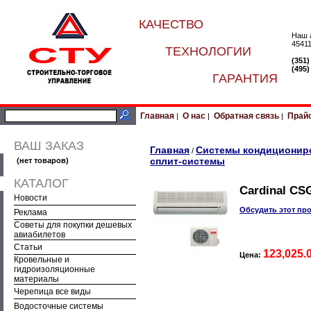
КАЧЕСТВО
Наш 
45411
ТЕХНОЛОГИИ
(351
(495
ГАРАНТИЯ
Главная
О нас
Обратная связь
Прай
|
|
|
ВАШ ЗАКАЗ
Главная
Системы кондиционир
/
сплит-системы
(нет товаров)
КАТАЛОГ
Cardinal CS
Новости
Обсудить этот пр
Реклама
Советы для покупки дешевых
авиабилетов
Статьи
123,025.
Цена:
Кровельные и
гидроизоляционные
материалы
Черепица все виды
Водосточные системы