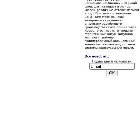
наименований (нижний и верхний
слои, элит, стандарт и эконом
классы, различные оттенки посыпки
и т.д.). При этом соотношение
цена - качество» на наши
материалы в сравнении с
аналогами зарубежного
производства самое оптимальное.
Кроме того, имеется в продаже
строительный битум, битумная
мастика и праймер,
полимерпесчаный облицовочный
камень,геотекстиль,водосточные
системы,аксессуары для кровли.
Все новости...
Подписаться на новости: