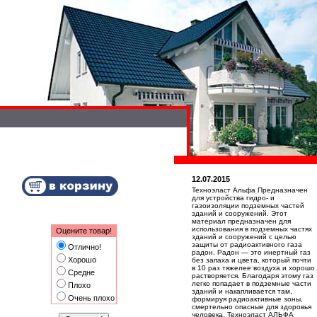
12.07.2015
Техноэласт Альфа Предназначен
для устройства гидро- и
газоизоляции подземных частей
зданий и сооружений. Этот
материал предназначен для
использования в подземных частях
Оцените товар!
зданий и сооружений с целью
защиты от радиоактивного газа
Отлично!
радон. Радон — это инертный газ
Хорошо
без запаха и цвета, который почти
в 10 раз тяжелее воздуха и хорошо
Средне
растворяется. Благодаря этому газ
легко попадает в подземные части
Плохо
зданий и накапливается там,
Очень плохо
формируя радиоактивные зоны,
смертельно опасные для здоровья
человека. Техноэласт АЛЬФА