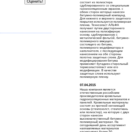
состоит из полиэстера
сдублированного со специальным
газоизоляционным экраном. с
обеих сторон которых нанесен
битумно-полимерный компаунд.
Для нижнего и верхнего защитного
покрытия используется полимерная
пленка. Техноэласт АЛЬФА
получают путем двустороннего
нанесения на полиэфирную
основу, сдублированную с
металлической фольгой, битумно-
полимерного вяжущего,
состоящего из битума,
полимерного модификатора и
наполнителя, с последующим
нанесением на обе стороны
полотна защитных слоев. Для
модифицирования битума
применяют бутадиен-стирольный
термоэластопласт или его
модификации. В качестве
защитных слоев используют
полимерную пленку.
07.04.2015
Наша компания является
отечественным российским
производителем кровельных
гидроизоляционных материалов и
панелей. Кровельные материалы
состоят из прочной негниющей
основы (стеклохолст, стеклоткань
или полиэстер), на которую с двух
сторон нанесен
высококачественный битумно-
полимерный материал. На
сегодняшний день ассортимент
наплавляемых материалов
насчитывает более 50