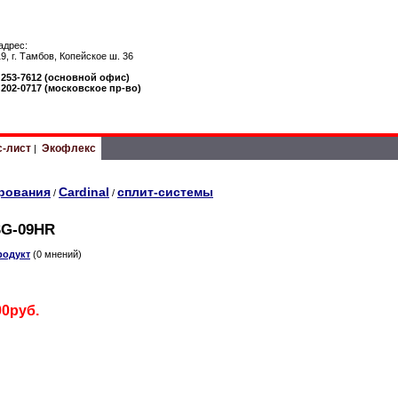
адрес:
9, г. Тамбов, Копейское ш. 36
) 253-7612 (основной офис)
) 202-0717 (московское пр-во)
с-лист
Экофлекс
|
рования
Cardinal
сплит-системы
/
/
SG-09HR
родукт
(0 мнений)
00руб.