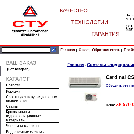
КАЧЕСТВО
Наш 
45411
ТЕХНОЛОГИИ
(351
(495
ГАРАНТИЯ
Главная
О нас
Обратная связь
Прай
|
|
|
ВАШ ЗАКАЗ
Главная
Системы кондициони
/
(нет товаров)
Cardinal C
КАТАЛОГ
Новости
Обсудить этот п
Реклама
Советы для покупки дешевых
авиабилетов
38,570.
Цена:
Статьи
Кровельные и
гидроизоляционные
материалы
Черепица все виды
Водосточные системы