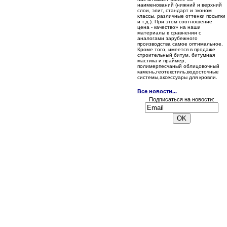
наименований (нижний и верхний
слои, элит, стандарт и эконом
классы, различные оттенки посыпки
и т.д.). При этом соотношение
цена - качество» на наши
материалы в сравнении с
аналогами зарубежного
производства самое оптимальное.
Кроме того, имеется в продаже
строительный битум, битумная
мастика и праймер,
полимерпесчаный облицовочный
камень,геотекстиль,водосточные
системы,аксессуары для кровли.
Все новости...
Подписаться на новости: