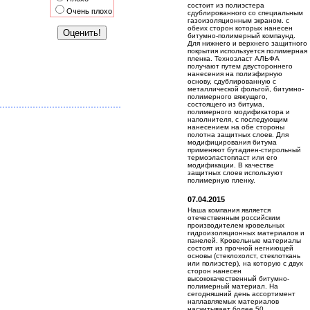
состоит из полиэстера
Очень плохо
сдублированного со специальным
газоизоляционным экраном. с
обеих сторон которых нанесен
битумно-полимерный компаунд.
Для нижнего и верхнего защитного
покрытия используется полимерная
пленка. Техноэласт АЛЬФА
получают путем двустороннего
нанесения на полиэфирную
основу, сдублированную с
металлической фольгой, битумно-
полимерного вяжущего,
состоящего из битума,
полимерного модификатора и
наполнителя, с последующим
нанесением на обе стороны
полотна защитных слоев. Для
модифицирования битума
применяют бутадиен-стирольный
термоэластопласт или его
модификации. В качестве
защитных слоев используют
полимерную пленку.
07.04.2015
Наша компания является
отечественным российским
производителем кровельных
гидроизоляционных материалов и
панелей. Кровельные материалы
состоят из прочной негниющей
основы (стеклохолст, стеклоткань
или полиэстер), на которую с двух
сторон нанесен
высококачественный битумно-
полимерный материал. На
сегодняшний день ассортимент
наплавляемых материалов
насчитывает более 50