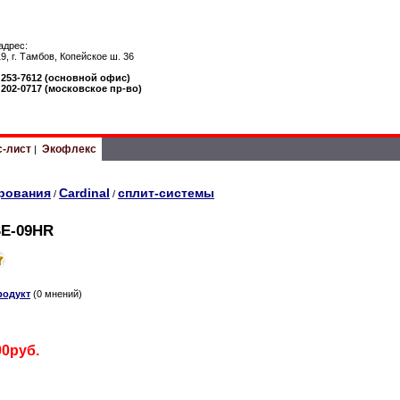
адрес:
9, г. Тамбов, Копейское ш. 36
) 253-7612 (основной офис)
) 202-0717 (московское пр-во)
с-лист
Экофлекс
|
рования
Cardinal
сплит-системы
/
/
SE-09HR
родукт
(0 мнений)
00руб.