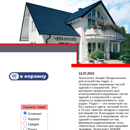
12.07.2015
Техноэласт Альфа Предназначен
для устройства гидро- и
газоизоляции подземных частей
зданий и сооружений. Этот
материал предназначен для
использования в подземных частях
зданий и сооружений с целью
защиты от радиоактивного газа
радон. Радон — это инертный газ
без запаха и цвета, который почти
Оцените товар!
в 10 раз тяжелее воздуха и хорошо
растворяется. Благодаря этому газ
Отлично!
легко попадает в подземные части
Хорошо
зданий и накапливается там,
формируя радиоактивные зоны,
Средне
смертельно опасные для здоровья
человека. Техноэласт АЛЬФА
Плохо