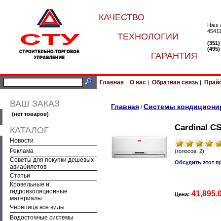
КАЧЕСТВО
Наш 
45411
ТЕХНОЛОГИИ
(351
(495
ГАРАНТИЯ
Главная
О нас
Обратная связь
Прай
|
|
|
ВАШ ЗАКАЗ
Главная
Системы кондициони
/
(нет товаров)
Cardinal C
КАТАЛОГ
Новости
Реклама
(голосов: 2)
Советы для покупки дешевых
Обсудить этот п
авиабилетов
Статьи
Кровельные и
гидроизоляционные
41,895.
Цена:
материалы
Черепица все виды
Водосточные системы